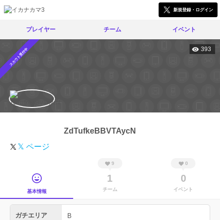
新規登録・ログイン
プレイヤー
チーム
イベント
393
スカウト受付中
ZdTufkeBBVTAycN
𝕏 ページ
9
0
1
0
チーム
イベント
基本情報
ガチエリア
B