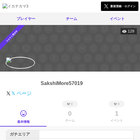
新規登録・ログイン
プレイヤー
チーム
イベント
128
スカウト受付中
SakshiMore57019
𝕏 ページ
0
0
0
1
チーム
イベント
基本情報
ガチエリア