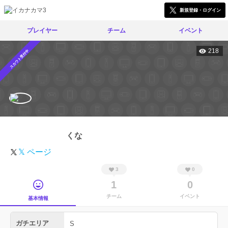
新規登録・ログイン
プレイヤー
チーム
イベント
218
スカウト受付中
くな
𝕏 ページ
3
0
1
0
チーム
イベント
基本情報
ガチエリア
S