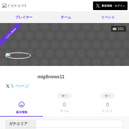
新規登録・ログイン
プレイヤー
チーム
イベント
101
スカウト受付中
mig8news11
𝕏 ページ
0
0
0
0
チーム
イベント
基本情報
ガチエリア