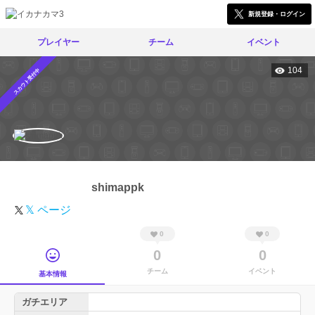
新規登録・ログイン
プレイヤー
チーム
イベント
104
スカウト受付中
shimappk
𝕏 ページ
0
0
0
0
チーム
イベント
基本情報
ガチエリア