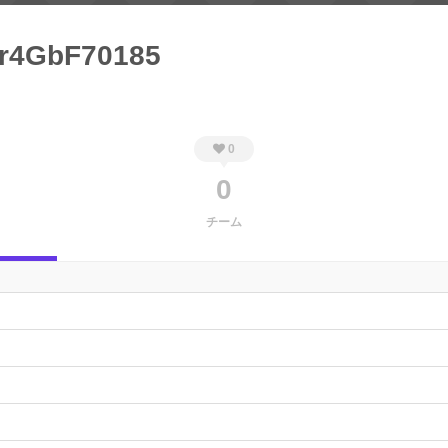
8r4GbF70185
0
0
チーム