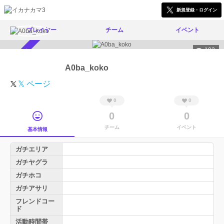
新規登録・ログイン
プレイヤー
チーム
イベント
102
スカウト受付中
A0ba_koko
𝕏 ページ
0
0
0
0
チーム
イベント
基本情報
ガチエリア
ガチヤグラ
ガチホコ
ガチアサリ
フレンドコー
ド
活動時間帯