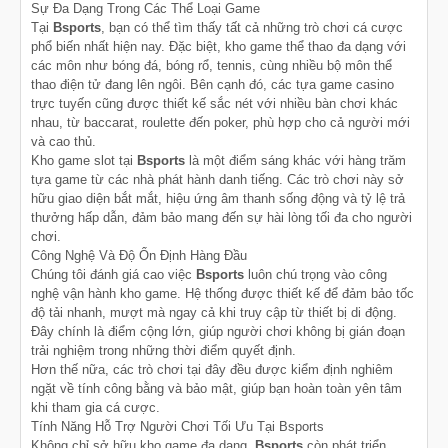
Sự Đa Dạng Trong Các Thể Loại Game
Tại
Bsports
, bạn có thể tìm thấy tất cả những trò chơi cá cược
phổ biến nhất hiện nay. Đặc biệt, kho game thể thao đa dạng với
các môn như bóng đá, bóng rổ, tennis, cùng nhiều bộ môn thể
thao điện tử đang lên ngôi. Bên cạnh đó, các tựa game casino
trực tuyến cũng được thiết kế sắc nét với nhiều bàn chơi khác
nhau, từ baccarat, roulette đến poker, phù hợp cho cả người mới
và cao thủ.
Kho game slot tại
Bsports
là một điểm sáng khác với hàng trăm
tựa game từ các nhà phát hành danh tiếng. Các trò chơi này sở
hữu giao diện bắt mắt, hiệu ứng âm thanh sống động và tỷ lệ trả
thưởng hấp dẫn, đảm bảo mang đến sự hài lòng tối đa cho người
chơi.
Công Nghệ Và Độ Ổn Định Hàng Đầu
Chúng tôi đánh giá cao việc
Bsports
luôn chú trọng vào công
nghệ vận hành kho game. Hệ thống được thiết kế để đảm bảo tốc
độ tải nhanh, mượt mà ngay cả khi truy cập từ thiết bị di động.
Đây chính là điểm cộng lớn, giúp người chơi không bị gián đoạn
trải nghiệm trong những thời điểm quyết định.
Hơn thế nữa, các trò chơi tại đây đều được kiểm định nghiêm
ngặt về tính công bằng và bảo mật, giúp bạn hoàn toàn yên tâm
khi tham gia cá cược.
Tính Năng Hỗ Trợ Người Chơi Tối Ưu Tại Bsports
Không chỉ sở hữu kho game đa dạng,
Bsports
còn phát triển