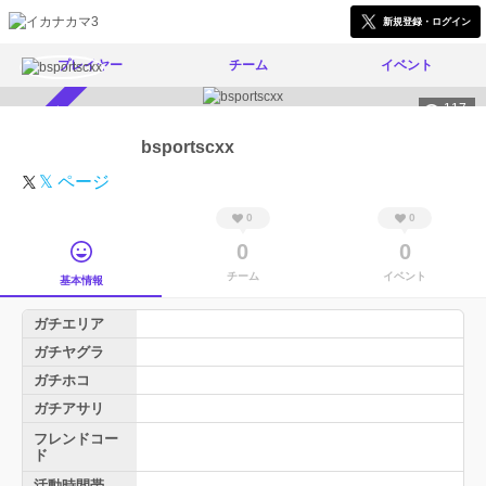
新規登録・ログイン
プレイヤー
チーム
イベント
117
スカウト受付中
bsportscxx
𝕏 ページ
0
0
0
0
チーム
イベント
基本情報
ガチエリア
ガチヤグラ
ガチホコ
ガチアサリ
フレンドコー
ド
活動時間帯