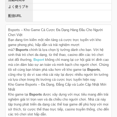
よく使うブキ
配信URL
Bsports – Kho Game Cá Cược Đa Dạng Hàng Đầu Cho Người
Chơi Việt
Bạn đang tìm kiếm một nền tảng cá cược trực tuyến với kho
game phong phú, hấp dẫn và trải nghiệm mượt
mà?
Bsports
chính là lựa chọn lý tưởng dành cho bạn. Với hệ
sinh thái trò chơi đa dạng, từ thể thao, casino đến các trò chơi
slot đổi thưởng,
Bsport
không chỉ mang lại cơ hội giải trí đỉnh cao
mà còn đảm bảo sự an toàn và minh bạch cho người chơi. Chúng
tôi sẽ cùng bạn khám phá sâu hơn về kho game tại
Bsports
,
cũng như lý do vì sao nhà cái này lại được nhiều người tin tưởng
và lựa chọn trong thị trường cá cược trực tuyến hiện nay.
Kho Game Bsports – Đa Dạng, Đẳng Cấp và Luôn Cập Nhật Mới
Nhất
Kho game tại
Bsports
được xây dựng với mục tiêu mang đến trải
nghiệm giải trí trọn vẹn và đa chiều cho người chơi. Nhà cái này
tập trung phát triển đa dạng các thể loại game để phù hợp với mọi
sở thích, từ cược thể thao trực tiếp, casino truyền thống, cho đến
các trò chơi slot hấp dẫn.