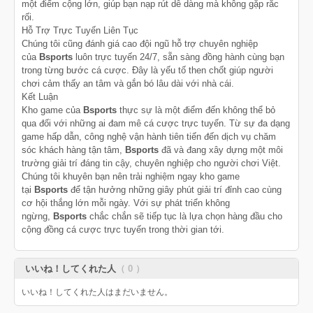
một điểm cộng lớn, giúp bạn nạp rút dễ dàng mà không gặp rắc
rối.
Hỗ Trợ Trực Tuyến Liên Tục
Chúng tôi cũng đánh giá cao đội ngũ hỗ trợ chuyên nghiệp
của
Bsports
luôn trực tuyến 24/7, sẵn sàng đồng hành cùng bạn
trong từng bước cá cược. Đây là yếu tố then chốt giúp người
chơi cảm thấy an tâm và gắn bó lâu dài với nhà cái.
Kết Luận
Kho game của
Bsports
thực sự là một điểm đến không thể bỏ
qua đối với những ai đam mê cá cược trực tuyến. Từ sự đa dạng
game hấp dẫn, công nghệ vận hành tiên tiến đến dịch vụ chăm
sóc khách hàng tận tâm,
Bsports
đã và đang xây dựng một môi
trường giải trí đáng tin cậy, chuyên nghiệp cho người chơi Việt.
Chúng tôi khuyên bạn nên trải nghiệm ngay kho game
tại
Bsports
để tận hưởng những giây phút giải trí đỉnh cao cùng
cơ hội thắng lớn mỗi ngày. Với sự phát triển không
ngừng,
Bsports
chắc chắn sẽ tiếp tục là lựa chọn hàng đầu cho
cộng đồng cá cược trực tuyến trong thời gian tới.
いいね！してくれた人
（ 0 ）
いいね！してくれた人はまだいません。