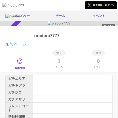
新規登録・ログイン
プレイヤー
チーム
イベント
111
スカウト受付中
oredora7777
𝕏 ページ
0
0
0
0
チーム
イベント
基本情報
ガチエリア
ガチヤグラ
ガチホコ
ガチアサリ
フレンドコー
ド
活動時間帯