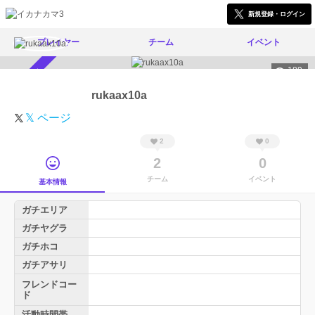
新規登録・ログイン
プレイヤー
チーム
イベント
189
スカウト受付中
rukaax10a
𝕏 ページ
2
0
2
0
チーム
イベント
基本情報
ガチエリア
ガチヤグラ
ガチホコ
ガチアサリ
フレンドコー
ド
活動時間帯