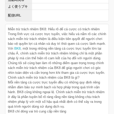
よく使うブキ
配信URL
Miễn trừ trách nhiệm BK8: Hiểu rõ để cá cược có trách nhiệm
Trong lĩnh vực cá cược trực tuyến, việc hiểu và nắm rõ các chính
sách miễn trừ trách nhiệm là điều kiện tiên quyết để người chơi
bảo vệ quyền lợi cá nhân và duy trì thói quen cá cược lành mạnh.
Với
BK8
, một trong những nền tảng cá cược trực tuyến lớn tại
châu Á, chính sách miễn trừ trách nhiệm không chỉ là một phần
pháp lý mà còn thể hiện rõ cam kết của họ đối với người dùng.
Chúng tôi sẽ cùng bạn làm rõ những điểm quan trọng trong chính
sách miễn trừ trách nhiệm của BK8 để giúp người chơi có góc
nhìn toàn diện và cẩn trọng hơn khi tham gia cá cược trực tuyến.
Chính sách miễn trừ trách nhiệm của BK8 là gì?
Mỗi nền tảng cá cược trực tuyến đều có những quy định riêng
nhằm đảm bảo sự minh bạch và hợp pháp trong quá trình vận
hành. BK8 cũng không ngoại lệ. Chính sách miễn trừ trách nhiệm
ở đây là phần tuyên bố rõ ràng rằng nền tảng không chịu trách
nhiệm pháp lý với một số hậu quả nhất định có thể xảy ra trong
quá trình người dùng sử dụng dịch vụ.
BK8 chỉ đóng vai trò cung cấp nền tảng