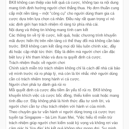
BK8 không can thiệp vào kết quả cá cược, không tạo ra nội dung
mang tính định hướng người chơi thắng thua. Họ đơn thuần cung
cấp một nền tảng – một "công cụ" cho người dùng tham gia cá
cược dựa trên lựa chọn cá nhân. Điều này rất quan trọng vì nó
xác định giới hạn trách nhiệm rõ ràng từ phía nhà cái.
Nội dung và thông tin không mang tính cam kết
Các thông tin về tỷ lệ cược, kết quả, hoặc chương trình khuyến
mãi được hiển thị trên nền tảng có thể thay đổi mà không cần báo
trước. BK8 không cam kết rằng mọi dữ liệu luôn chính xác, đầy
đủ hoặc cập nhật tức thời. Đây là điểm mà người chơi cần đặc
biệt lưu ý khi tham khảo và đưa ra quyết định cá cược.
Trách nhiệm thuộc về người chơi
Chính sách miễn trừ trách nhiệm không chỉ là cách để nhà cái bảo
vệ mình trước rủi ro pháp lý, mà còn là lời nhắc nhở người dùng
cần có trách nhiệm trong hành vi cá cược.
Người chơi phải tự đánh giá rủi ro
Mỗi quyết định cá cược đều tiềm ẩn yếu tố rủi ro. BK8 không
khuyến khích việc cá cược bốc đồng, thiếu kiểm soát hoặc mang
tính đầu cơ. Đây không phải là hình thức đầu tư sinh lời, và
người chơi cần tự chịu trách nhiệm với hành vi của mình.
Theo chuyên gia tư vấn hành vi người dùng trong cá cược trực
tuyến tại Singapore – bà Lim Xuan Mei, “Việc hiểu rõ miễn trừ
trách nhiệm giúp người chơi kiểm soát kỳ vọng và không rơi vào
cảm giác bị ‘lừa đảo’ khi kết quả không như mong đợi. Sự minh