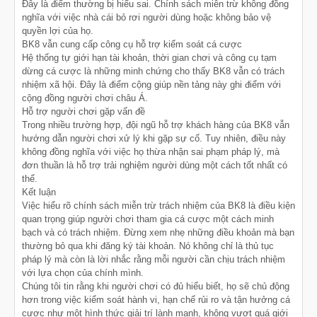
Đây là điểm thường bị hiểu sai. Chính sách miễn trừ không đồng
nghĩa với việc nhà cái bỏ rơi người dùng hoặc không bảo vệ
quyền lợi của họ.
BK8 vẫn cung cấp công cụ hỗ trợ kiểm soát cá cược
Hệ thống tự giới hạn tài khoản, thời gian chơi và công cụ tạm
dừng cá cược là những minh chứng cho thấy BK8 vẫn có trách
nhiệm xã hội. Đây là điểm cộng giúp nền tảng này ghi điểm với
cộng đồng người chơi châu Á.
Hỗ trợ người chơi gặp vấn đề
Trong nhiều trường hợp, đội ngũ hỗ trợ khách hàng của BK8 vẫn
hướng dẫn người chơi xử lý khi gặp sự cố. Tuy nhiên, điều này
không đồng nghĩa với việc họ thừa nhận sai phạm pháp lý, mà
đơn thuần là hỗ trợ trải nghiệm người dùng một cách tốt nhất có
thể.
Kết luận
Việc hiểu rõ chính sách miễn trừ trách nhiệm của BK8 là điều kiện
quan trọng giúp người chơi tham gia cá cược một cách minh
bạch và có trách nhiệm. Đừng xem nhẹ những điều khoản mà bạn
thường bỏ qua khi đăng ký tài khoản. Nó không chỉ là thủ tục
pháp lý mà còn là lời nhắc rằng mỗi người cần chịu trách nhiệm
với lựa chọn của chính mình.
Chúng tôi tin rằng khi người chơi có đủ hiểu biết, họ sẽ chủ động
hơn trong việc kiểm soát hành vi, hạn chế rủi ro và tận hưởng cá
cược như một hình thức giải trí lành mạnh, không vượt quá giới