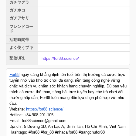
ガチヤグラ
ガチホコ
ガチアサリ
フレンドコー
ド
活動時間帯
よく使うブキ
配信URL
https://for88.science/
For88
ngày càng khẳng định tên tuổi trên thị trường cá cược trực
tuyến nhờ vào kho trò chơi đa dạng, nền tảng công nghệ vững
chắc và dịch vụ chăm sóc khách hàng chuyên nghiệp. Dù bạn yêu
thích cá cược thể thao, sòng bài trực tuyến hay các trò chơi đổi
thưởng hấp dẫn, For88 luôn mang đến lựa chọn phù hợp với nhu
cầu.
Website:
https://for88.science/
Hotline: +84-908-201-105
Email: for88science@gmail.com
Địa chỉ: 5 Đường 1D, An Lạc A, Bình Tân, Hồ Chí Minh, Việt Nam
Hashtags: #for88 #for_88 #nhacaifor88 #trangchufor88