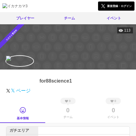
新規登録・ログイン
プレイヤー
チーム
イベント
113
スカウト受付中
for88science1
𝕏 ページ
0
0
0
0
チーム
イベント
基本情報
ガチエリア