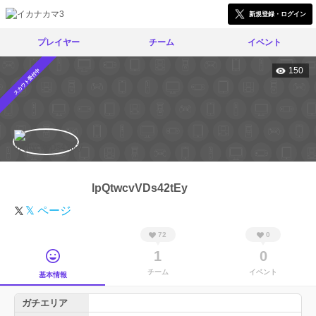
新規登録・ログイン
プレイヤー
チーム
イベント
150
スカウト受付中
lpQtwcvVDs42tEy
𝕏 ページ
72
0
1
0
チーム
イベント
基本情報
ガチエリア