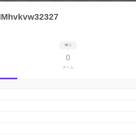
Mhvkvw32327
0
0
チーム