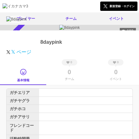
新規登録・ログイン
プレイヤー
チーム
イベント
192
スカウト受付中
8daypink
𝕏 ページ
0
0
0
0
チーム
イベント
基本情報
ガチエリア
ガチヤグラ
ガチホコ
ガチアサリ
フレンドコー
ド
活動時間帯