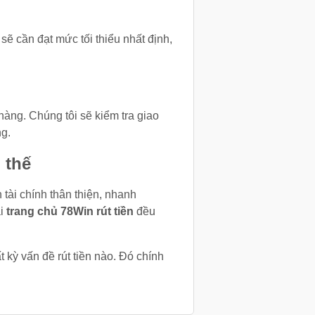
 sẽ cần đạt mức tối thiểu nhất định,
àng. Chúng tôi sẽ kiểm tra giao
ng.
 thế
 tài chính thân thiện, nhanh
ại
trang chủ 78Win rút tiền
đều
kỳ vấn đề rút tiền nào. Đó chính