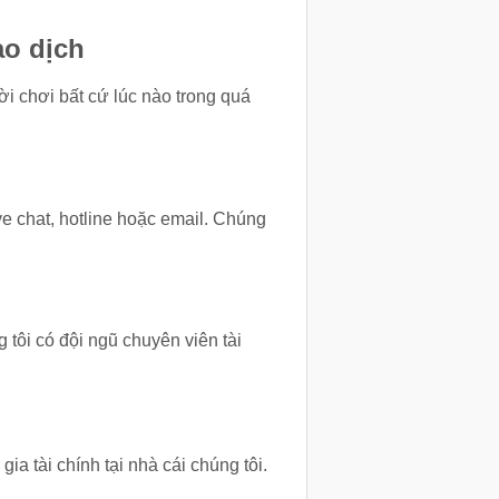
ao dịch
i chơi bất cứ lúc nào trong quá
ve chat, hotline hoặc email. Chúng
 tôi có đội ngũ chuyên viên tài
ia tài chính tại nhà cái chúng tôi.