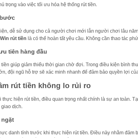
ú trọng vào việc tối ưu hóa hệ thống rút tiền.
i bước
 thiện, dễ sử dụng cho cả người chơi mới lẫn người chơi lâu nă
Win rút tiền
là có thể hoàn tất yêu cầu. Không cần thao tác phứ
 ưu tiên hàng đầu
 tiền giúp giảm thiểu thời gian chờ đợi. Trong điều kiện bình t
lớn, đội ngũ hỗ trợ sẽ xác minh nhanh để đảm bảo quyền lợi củ
âm rút tiền không lo rủi ro
 thực hiện rút tiền, điều quan trọng nhất chính là sự an toàn. 
 giao dịch.
 ngặt
hực danh tính trước khi thực hiện rút tiền. Điều này nhằm đảm 