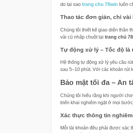
do tại sao
trang chu 78win
luôn ch
Thao tác đơn giản, chỉ và
Chúng tôi thiết kế giao diện thân
vài cú nhấp chuột tại
trang chủ 78
Tự động xử lý – Tốc độ là
Hệ thống tự động xử lý yêu cầu rút
sau 5–10 phút. Với các khoản rút 
Bảo mật tối đa – An t
Chúng tôi hiểu rằng khi người chơi
triển khai nghiêm ngặt ở mọi bước
Xác thực thông tin nghiêm
Mỗi tài khoản đều phải được xác t