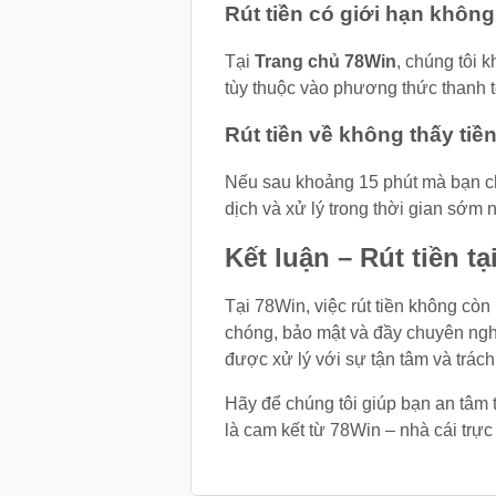
Rút tiền có giới hạn khôn
Tại
Trang chủ 78Win
, chúng tôi k
tùy thuộc vào phương thức thanh 
Rút tiền về không thấy tiề
Nếu sau khoảng 15 phút mà bạn ch
dịch và xử lý trong thời gian sớm n
Kết luận – Rút tiền 
Tại 78Win, việc rút tiền không còn
chóng, bảo mật và đầy chuyên nghi
được xử lý với sự tận tâm và trác
Hãy để chúng tôi giúp bạn an tâm 
là cam kết từ 78Win – nhà cái trự