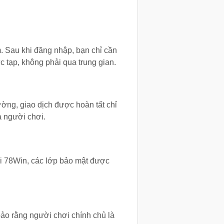
m. Sau khi đăng nhập, bạn chỉ cần
c tạp, không phải qua trung gian.
hường, giao dịch được hoàn tất chỉ
a người chơi.
Tại 78Win, các lớp bảo mật được
bảo rằng người chơi chính chủ là