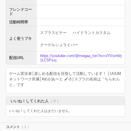
フレンドコー
ド
活動時間帯
スプラスピナー
ハイドラントカスタム
よく使うブキ
クーゲルシュライバー
https://youtube.com/@megaa_ton?si=oYVsm6rj
配信URL
1LC5Psxj
ゲーム実況者│楽しめる配信を目指して活動しています！ │UUUM
ネットワーク所属│#めがあーと 🖌🎨│スプラの名前は「ちられら
と」です
いいね！してくれた人
（ 0 ）
いいね！してくれた人はまだいません。
コメント
（ 1 ）