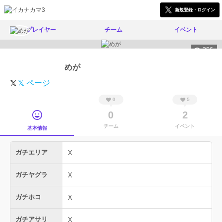
新規登録・ログイン
プレイヤー
チーム
イベント
356
めが
𝕏 ページ
0
5
0
2
チーム
イベント
基本情報
ガチエリア
X
ガチヤグラ
X
ガチホコ
X
ガチアサリ
X