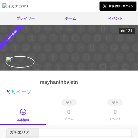
新規登録・ログイン
プレイヤー
チーム
イベント
131
スカウト受付中
mayhanthbvietn
𝕏 ページ
0
0
0
0
チーム
イベント
基本情報
ガチエリア