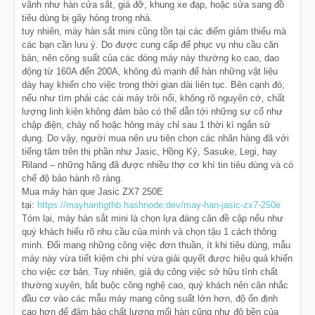
vãnh như hàn cửa sắt, giá đỡ, khung xe đạp, hoặc sửa sang đồ
tiêu dùng bị gãy hỏng trong nhà.
tuy nhiên, máy hàn sắt mini cũng tồn tại các điểm giảm thiểu mà
các bạn cần lưu ý. Do được cung cấp để phục vụ nhu cầu căn
bản, nên công suất của các dòng máy này thường ko cao, dao
động từ 160A đến 200A, không đủ mạnh để hàn những vật liệu
dày hay khiến cho việc trong thời gian dài liên tục. Bên cạnh đó,
nếu như tìm phải các cái máy trôi nổi, không rõ nguyên cớ, chất
lượng linh kiện không đảm bảo có thể dẫn tới những sự cố như
chập điện, cháy nổ hoặc hỏng máy chỉ sau 1 thời kì ngắn sử
dụng. Do vậy, người mua nên ưu tiên chọn các nhãn hàng đã với
tiếng tăm trên thị phần như Jasic, Hồng Ký, Sasuke, Legi, hay
Riland – những hãng đã được nhiều thợ cơ khí tin tiêu dùng và có
chế độ bảo hành rõ ràng.
Mua máy hàn que Jasic ZX7 250E
tại:
https://mayhantigthb.hashnode.dev/may-han-jasic-zx7-250e
Tóm lại, máy hàn sắt mini là chọn lựa đáng cân đề cập nếu như
quý khách hiểu rõ nhu cầu của mình và chọn tậu 1 cách thông
minh. Đối mang những công việc đơn thuần, ít khi tiêu dùng, mẫu
máy này vừa tiết kiệm chi phí vừa giải quyết được hiệu quả khiến
cho việc cơ bản. Tuy nhiên, giả dụ công việc sở hữu tính chất
thường xuyên, bắt buộc công nghệ cao, quý khách nên cân nhắc
đầu cơ vào các mẫu máy mang công suất lớn hơn, độ ổn định
cao hơn để đảm bảo chất lượng mối hàn cũng như độ bền của