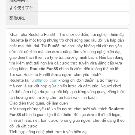
よく使うブキ
配信URL
Khám phá Roulette Fun88 – Trò chơi cổ điển, trải nghiệm hiện đại
Roulette là một trong những trò chơi sòng bạc lâu đời và hấp dẫn
nhất mọi thời đại. Tại
Fun88
, trò chơi này không chỉ giữ nguyên
sức hút cổ điển mà còn được nâng tầm với công nghệ hiện đại,
giao diện thân thiện và tỷ lệ trả thưởng minh bạch. Nếu bạn đang
tìm kiếm một trải nghiệm cá cược trực tuyến vừa đẳng cấp vừa
công bằng,
Roulette Fun88
chính là điểm đến không thể bỏ lỡ.
Tại sao Roulette Fun88 được người chơi yêu thích?
Roulette tại
fun88mobi.com
không chỉ đơn thuần là trò may rủi,
mà còn là sự kết hợp giữa chiến lược và cảm xúc. Người chơi
có thể cảm nhận được sự hồi hộp qua từng vòng quay, đồng thời
tận hưởng môi trường chơi an toàn và minh bạch.
Giao diện trực quan, dễ làm quen
Một trong những yếu tố khiến người chơi mới yêu thích
Roulette
Fun88
chính là giao diện thân thiện. Bố cục được thiết kế logic,
hình ảnh sắc nét, bàn cược rõ ràng giúp người chơi dễ dàng theo
dõi và đặt cược.
Tích hợp công nghệ phát trực tuyến hiện đại