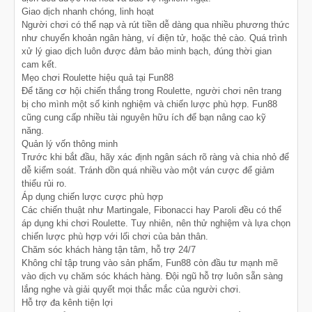
Giao dịch nhanh chóng, linh hoạt
Người chơi có thể nạp và rút tiền dễ dàng qua nhiều phương thức
như chuyển khoản ngân hàng, ví điện tử, hoặc thẻ cào. Quá trình
xử lý giao dịch luôn được đảm bảo minh bạch, đúng thời gian
cam kết.
Mẹo chơi Roulette hiệu quả tại Fun88
Để tăng cơ hội chiến thắng trong Roulette, người chơi nên trang
bị cho mình một số kinh nghiệm và chiến lược phù hợp. Fun88
cũng cung cấp nhiều tài nguyên hữu ích để bạn nâng cao kỹ
năng.
Quản lý vốn thông minh
Trước khi bắt đầu, hãy xác định ngân sách rõ ràng và chia nhỏ để
dễ kiểm soát. Tránh dồn quá nhiều vào một ván cược để giảm
thiểu rủi ro.
Áp dụng chiến lược cược phù hợp
Các chiến thuật như Martingale, Fibonacci hay Paroli đều có thể
áp dụng khi chơi Roulette. Tuy nhiên, nên thử nghiệm và lựa chọn
chiến lược phù hợp với lối chơi của bản thân.
Chăm sóc khách hàng tận tâm, hỗ trợ 24/7
Không chỉ tập trung vào sản phẩm, Fun88 còn đầu tư mạnh mẽ
vào dịch vụ chăm sóc khách hàng. Đội ngũ hỗ trợ luôn sẵn sàng
lắng nghe và giải quyết mọi thắc mắc của người chơi.
Hỗ trợ đa kênh tiện lợi