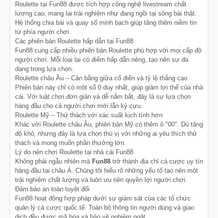
Roulette tại Fun88 được tích hợp công nghệ livestream chất
lượng cao, mang lại trải nghiệm như đang ngồi tại sòng bài thật.
Hệ thống chia bài và quay số minh bạch giúp tăng thêm niềm tin
từ phía người chơi.
Các phiên bản Roulette hấp dẫn tại Fun88
Fun88 cung cấp nhiều phiên bản Roulette phù hợp với mọi cấp độ
người chơi. Mỗi loại lại có điểm hấp dẫn riêng, tạo nên sự đa
dạng trong lựa chọn.
Roulette châu Âu – Cân bằng giữa cổ điển và tỷ lệ thắng cao
Phiên bản này chỉ có một số 0 duy nhất, giúp giảm lợi thế của nhà
cái. Với luật chơi đơn giản và dễ nắm bắt, đây là sự lựa chọn
hàng đầu cho cả người chơi mới lẫn kỳ cựu.
Roulette Mỹ – Thử thách với xác suất kịch tính hơn
Khác với Roulette châu Âu, phiên bản Mỹ có thêm ô "00". Dù tăng
độ khó, nhưng đây là lựa chọn thú vị với những ai yêu thích thử
thách và mong muốn phần thưởng lớn.
Lý do nên chơi Roulette tại nhà cái Fun88
Không phải ngẫu nhiên mà
Fun88
trở thành địa chỉ cá cược uy tín
hàng đầu tại châu Á. Chúng tôi hiểu rõ những yếu tố tạo nên một
trải nghiệm chất lượng và luôn ưu tiên quyền lợi người chơi.
Đảm bảo an toàn tuyệt đối
Fun88 hoạt động hợp pháp dưới sự giám sát của các tổ chức
quản lý cá cược quốc tế. Toàn bộ thông tin người dùng và giao
dịch đều được mã hóa và bảo vệ nghiêm ngặt.