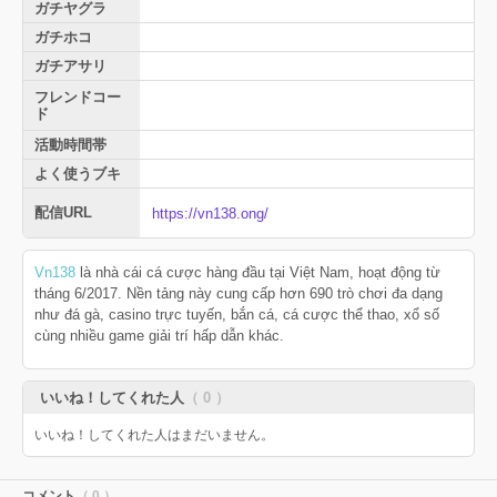
ガチヤグラ
ガチホコ
ガチアサリ
フレンドコー
ド
活動時間帯
よく使うブキ
配信URL
https://vn138.ong/
Vn138
là nhà cái cá cược hàng đầu tại Việt Nam, hoạt động từ
tháng 6/2017. Nền tảng này cung cấp hơn 690 trò chơi đa dạng
như đá gà, casino trực tuyến, bắn cá, cá cược thể thao, xổ số
cùng nhiều game giải trí hấp dẫn khác.
いいね！してくれた人
（ 0 ）
いいね！してくれた人はまだいません。
コメント
（ 0 ）