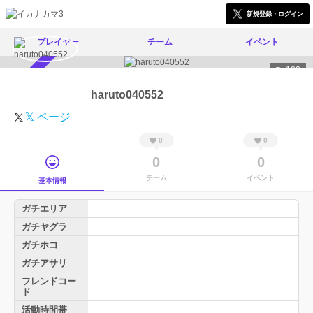
新規登録・ログイン
プレイヤー
チーム
イベント
122
スカウト受付中
haruto040552
𝕏 ページ
0
0
0
0
チーム
イベント
基本情報
ガチエリア
ガチヤグラ
ガチホコ
ガチアサリ
フレンドコー
ド
活動時間帯