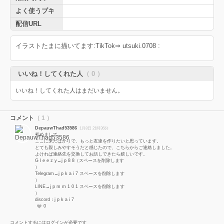
よく使うブキ
配信URL
イラストたまに描いてます:TikTok⇒ utsuki.0708 :
いいね！してくれた人
（ 0 ）
いいね！してくれた人はまだいません。
コメント
（ 1 ）
DepauwThad53586
1月8日 21時36分
初めまして。
ここに来たばかりで、もっと友達を作りたいと思っています。
とても親しみやすそうだと感じたので、こちらからご連絡しました。
よければ連絡先を交換してお話しできたら嬉しいです。
G l e e z y→j p 8 8（スペースを削除します
）
Telegram→j p k a i 7 スペースを削除します
）
LINE→j p m m 1 0 1 スペースを削除します
）
discord：j p k a i 7
0
コメントするにはログインが必要です