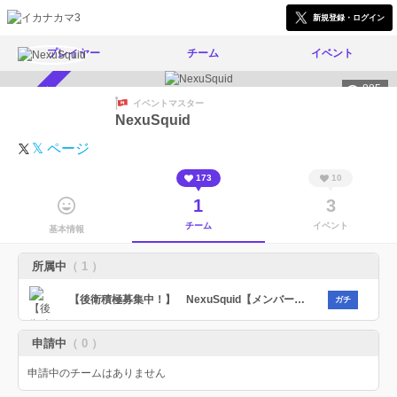
新規登録・ログイン
プレイヤー
チーム
イベント
885
スカウト受付中
イベントマスター
NexuSquid
𝕏 ページ
173
10
1
3
チーム
イベント
基本情報
所属中
（ 1 ）
【後衛積極募集中！】 NexuSquid【メンバー大募集中】【１２歳以上から加入可】【ノルマ無】
ガチ
申請中
（ 0 ）
申請中のチームはありません