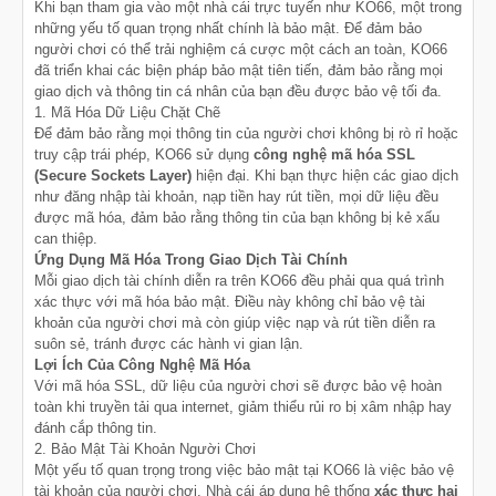
Khi bạn tham gia vào một nhà cái trực tuyến như KO66, một trong
những yếu tố quan trọng nhất chính là bảo mật. Để đảm bảo
người chơi có thể trải nghiệm cá cược một cách an toàn, KO66
đã triển khai các biện pháp bảo mật tiên tiến, đảm bảo rằng mọi
giao dịch và thông tin cá nhân của bạn đều được bảo vệ tối đa.
1. Mã Hóa Dữ Liệu Chặt Chẽ
Để đảm bảo rằng mọi thông tin của người chơi không bị rò rỉ hoặc
truy cập trái phép, KO66 sử dụng
công nghệ mã hóa SSL
(Secure Sockets Layer)
hiện đại. Khi bạn thực hiện các giao dịch
như đăng nhập tài khoản, nạp tiền hay rút tiền, mọi dữ liệu đều
được mã hóa, đảm bảo rằng thông tin của bạn không bị kẻ xấu
can thiệp.
Ứng Dụng Mã Hóa Trong Giao Dịch Tài Chính
Mỗi giao dịch tài chính diễn ra trên KO66 đều phải qua quá trình
xác thực với mã hóa bảo mật. Điều này không chỉ bảo vệ tài
khoản của người chơi mà còn giúp việc nạp và rút tiền diễn ra
suôn sẻ, tránh được các hành vi gian lận.
Lợi Ích Của Công Nghệ Mã Hóa
Với mã hóa SSL, dữ liệu của người chơi sẽ được bảo vệ hoàn
toàn khi truyền tải qua internet, giảm thiểu rủi ro bị xâm nhập hay
đánh cắp thông tin.
2. Bảo Mật Tài Khoản Người Chơi
Một yếu tố quan trọng trong việc bảo mật tại KO66 là việc bảo vệ
tài khoản của người chơi. Nhà cái áp dụng hệ thống
xác thực hai