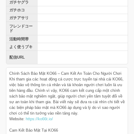
ガチヤグラ
ガチホコ
ガチアサリ
フレンドコー
ド
活動時間帯
よく使うブキ
配信URL
Chính Sách Bảo Mật KO66 – Cam Kết An Toàn Cho Người Chơi
Khi tham gia các hoạt động cá cược trực tuyến tại nhà cái KO66,
việc bảo vệ thông tin cá nhân và tài khoản người chơi luôn là ưu
tiên hàng đầu. Chính vì vậy, KO66 cam kết cung cấp một chính
sách bảo mật nghiêm ngặt, giúp người chơi yên tâm tuyệt đối về
sự an toàn khi tham gia. Bài viết này sẽ đưa ra cái nhìn chi tiết về
các biện pháp bảo mật mà KO66 áp dụng và lý do vì sao người
chơi có thể tin tưởng vào nền tảng này.
Website:
https://ko66t.io/
Cam Kết Bảo Mật Tại KO66