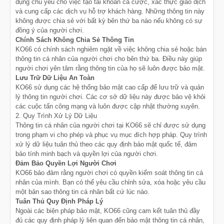
dụng chủ yếu cho việc tạo tài khoản cá cược, xác thực giao dịch
và cung cấp các dịch vụ hỗ trợ khách hàng. Những thông tin này
không được chia sẻ với bất kỳ bên thứ ba nào nếu không có sự
đồng ý của người chơi.
Chính Sách Không Chia Sẻ Thông Tin
KO66 có chính sách nghiêm ngặt về việc không chia sẻ hoặc bán
thông tin cá nhân của người chơi cho bên thứ ba. Điều này giúp
người chơi yên tâm rằng thông tin của họ sẽ luôn được bảo mật.
Lưu Trữ Dữ Liệu An Toàn
KO66 sử dụng các hệ thống bảo mật cao cấp để lưu trữ và quản
lý thông tin người chơi. Các cơ sở dữ liệu này được bảo vệ khỏi
các cuộc tấn công mạng và luôn được cập nhật thường xuyên.
2. Quy Trình Xử Lý Dữ Liệu
Thông tin cá nhân của người chơi tại KO66 sẽ chỉ được sử dụng
trong phạm vi cho phép và phục vụ mục đích hợp pháp. Quy trình
xử lý dữ liệu tuân thủ theo các quy định bảo mật quốc tế, đảm
bảo tính minh bạch và quyền lợi của người chơi.
Đảm Bảo Quyền Lợi Người Chơi
KO66 bảo đảm rằng người chơi có quyền kiểm soát thông tin cá
nhân của mình. Bạn có thể yêu cầu chỉnh sửa, xóa hoặc yêu cầu
một bản sao thông tin cá nhân bất cứ lúc nào.
Tuân Thủ Quy Định Pháp Lý
Ngoài các biện pháp bảo mật, KO66 cũng cam kết tuân thủ đầy
đủ các quy định pháp lý liên quan đến bảo mật thông tin cá nhân,