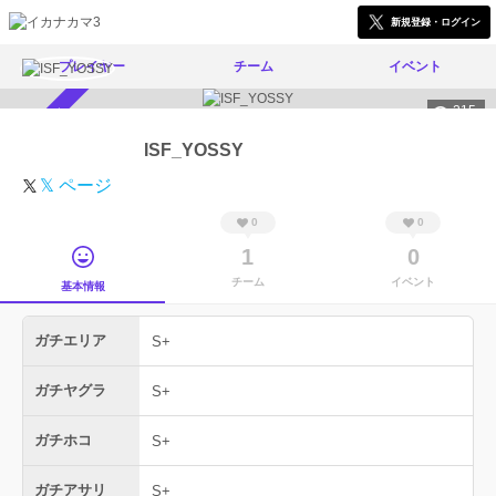
新規登録・ログイン
プレイヤー
チーム
イベント
215
スカウト受付中
ISF_YOSSY
𝕏 ページ
0
0
1
0
チーム
イベント
基本情報
ガチエリア
S+
ガチヤグラ
S+
ガチホコ
S+
ガチアサリ
S+