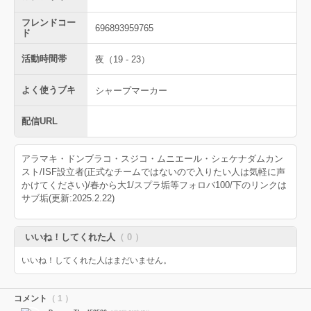
フレンドコー
696893959765
ド
活動時間帯
夜（19 - 23）
よく使うブキ
シャープマーカー
配信URL
アラマキ・ドンブラコ・スジコ・ムニエール・シェケナダムカン
スト/ISF設立者(正式なチームではないので入りたい人は気軽に声
かけてください)/春から大1/スプラ垢等フォロバ100/下のリンクは
サブ垢(更新:2025.2.22)
いいね！してくれた人
（ 0 ）
いいね！してくれた人はまだいません。
コメント
（ 1 ）