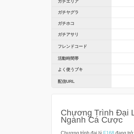
ガチエリア
ガチヤグラ
ガチホコ
ガチアサリ
フレンドコード
活動時間帯
よく使うブキ
配信URL
Chương Trình Đại 
Ngành Cá Cược
Chương trình đại lý
F168
đang trở