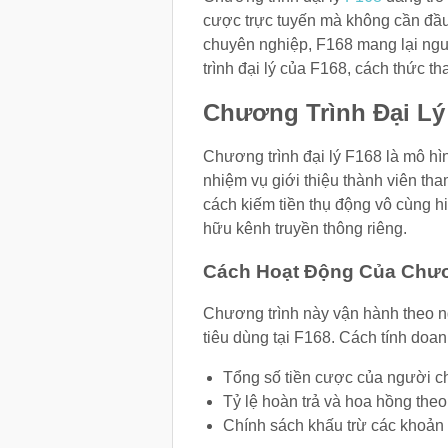
cược trực tuyến mà không cần đầu 
chuyên nghiệp, F168 mang lại nguồn
trình đại lý của F168, cách thức t
Chương Trình Đại Lý
Chương trình đại lý F168 là mô hì
nhiệm vụ giới thiệu thành viên t
cách kiếm tiền thụ động vô cùng h
hữu kênh truyền thông riêng.
Cách Hoạt Động Của Chươ
Chương trình này vận hành theo ng
tiêu dùng tại F168. Cách tính doan
Tổng số tiền cược của người c
Tỷ lệ hoàn trả và hoa hồng the
Chính sách khấu trừ các khoản