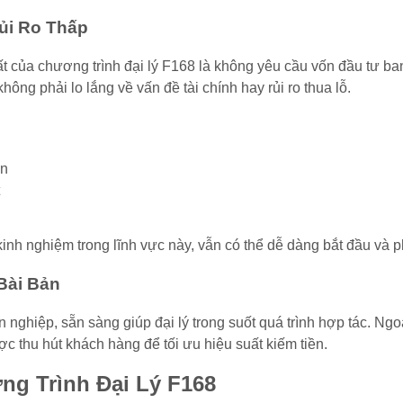
ủi Ro Thấp
 của chương trình đại lý F168 là không yêu cầu vốn đầu tư ban 
ông phải lo lắng về vấn đề tài chính hay rủi ro thua lỗ.
ân
nh nghiệm trong lĩnh vực này, vẫn có thể dễ dàng bắt đầu và ph
Bài Bản
nghiệp, sẵn sàng giúp đại lý trong suốt quá trình hợp tác. Ngo
c thu hút khách hàng để tối ưu hiệu suất kiếm tiền.
g Trình Đại Lý F168