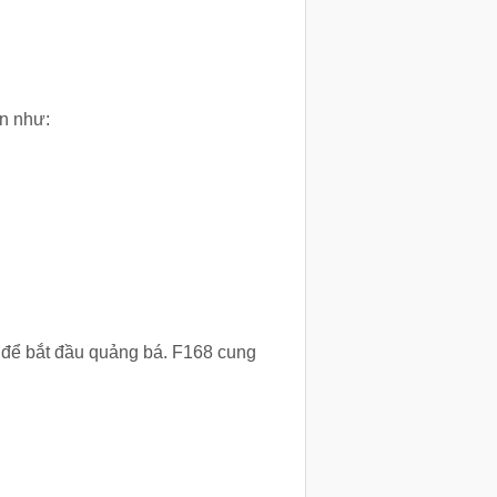
ản như:
t để bắt đầu quảng bá. F168 cung