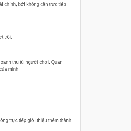
i chính, bởi không cần trực tiếp
 trội.
 doanh thu từ người chơi. Quan
 của mình.
ông trực tiếp giới thiệu thêm thành