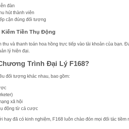
diễn đàn
u hút thành viên
iếp cận đúng đối tượng
 Kiếm Tiền Thụ Động
thu và thanh toán hoa hồng trực tiếp vào tài khoản của bạn. Đại 
ản lý hiện đại.
Chương Trình Đại Lý F168?
ều đối tượng khác nhau, bao gồm:
ược
rketer)
mạng xã hội
hụ động từ cá cược
i hay đã có kinh nghiệm, F168 luôn chào đón mọi đối tác tiềm 