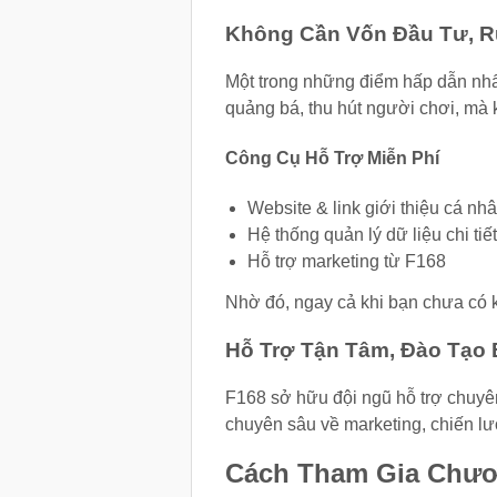
Không Cần Vốn Đầu Tư, R
Một trong những điểm hấp dẫn nhất
quảng bá, thu hút người chơi, mà kh
Công Cụ Hỗ Trợ Miễn Phí
Website & link giới thiệu cá nh
Hệ thống quản lý dữ liệu chi tiết
Hỗ trợ marketing từ F168
Nhờ đó, ngay cả khi bạn chưa có ki
Hỗ Trợ Tận Tâm, Đào Tạo 
F168 sở hữu đội ngũ hỗ trợ chuyên 
chuyên sâu về marketing, chiến lượ
Cách Tham Gia Chươn