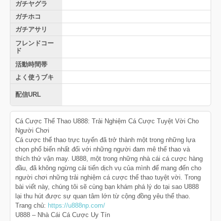
ガチヤグラ
ガチホコ
ガチアサリ
フレンドコー
ド
活動時間帯
よく使うブキ
配信URL
Cá Cược Thể Thao U888: Trải Nghiệm Cá Cược Tuyệt Vời Cho
Người Chơi
Cá cược thể thao trực tuyến đã trở thành một trong những lựa
chọn phổ biến nhất đối với những người đam mê thể thao và
thích thử vận may. U888, một trong những nhà cái cá cược hàng
đầu, đã không ngừng cải tiến dịch vụ của mình để mang đến cho
người chơi những trải nghiệm cá cược thể thao tuyệt vời. Trong
bài viết này, chúng tôi sẽ cùng bạn khám phá lý do tại sao U888
lại thu hút được sự quan tâm lớn từ cộng đồng yêu thể thao.
Trang chủ:
https://u888np.com/
U888 – Nhà Cái Cá Cược Uy Tín