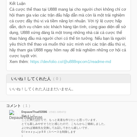
Kết Luận
Cá cược thể thao tại U888 mang lại cho người chơi không chỉ cơ
hội tham gia vào các trận đấu hấp dẫn mà còn là một trải nghiệm
cá cược đầy thú vị và tiềm năng lợi nhuận. Với tỷ lệ cược hấp
dẫn, dịch vụ chăm sóc khách hàng tận tình, cùng giao diện dễ sử
dụng, U888 xứng đáng là một trong những nhà cái cá cược thể
thao hàng đầu mà người chơi có thể tin tưởng. Nếu bạn là người
yêu thích thể thao và muốn thử sức mình với các trận đấu thú vị,
hãy tham gia U888 ngay hôm nay để trải nghiệm những cơ hội cá
cược tuyệt vời.
Xem thêm:
https://devfolio.co/@u888npcom1/readme-md
いいね！してくれた人
（ 0 ）
いいね！してくれた人はまだいません。
コメント
（ 1 ）
DepauwThad53586
1月8日 21時47分
初めまして。
ここに来たばかりで、もっと友達を作りたいと思っています。
とても親しみやすそうだと感じたので、こちらからご連絡しました。
よければ連絡先を交換してお話しできたら嬉しいです。
G l e e z y→j p 8 8（スペースを削除します
）