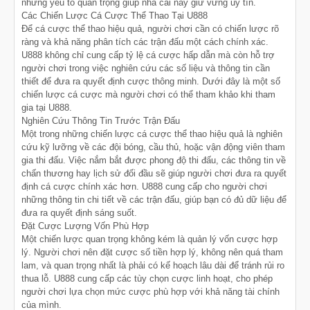
những yếu tố quan trọng giúp nhà cái này giữ vững uy tín.
Các Chiến Lược Cá Cược Thể Thao Tại U888
Để cá cược thể thao hiệu quả, người chơi cần có chiến lược rõ
ràng và khả năng phân tích các trận đấu một cách chính xác.
U888 không chỉ cung cấp tỷ lệ cá cược hấp dẫn mà còn hỗ trợ
người chơi trong việc nghiên cứu các số liệu và thông tin cần
thiết để đưa ra quyết định cược thông minh. Dưới đây là một số
chiến lược cá cược mà người chơi có thể tham khảo khi tham
gia tại U888.
Nghiên Cứu Thông Tin Trước Trận Đấu
Một trong những chiến lược cá cược thể thao hiệu quả là nghiên
cứu kỹ lưỡng về các đội bóng, cầu thủ, hoặc vận động viên tham
gia thi đấu. Việc nắm bắt được phong độ thi đấu, các thông tin về
chấn thương hay lịch sử đối đầu sẽ giúp người chơi đưa ra quyết
định cá cược chính xác hơn. U888 cung cấp cho người chơi
những thông tin chi tiết về các trận đấu, giúp bạn có đủ dữ liệu để
đưa ra quyết định sáng suốt.
Đặt Cược Lượng Vốn Phù Hợp
Một chiến lược quan trọng không kém là quản lý vốn cược hợp
lý. Người chơi nên đặt cược số tiền hợp lý, không nên quá tham
lam, và quan trọng nhất là phải có kế hoạch lâu dài để tránh rủi ro
thua lỗ. U888 cung cấp các tùy chọn cược linh hoạt, cho phép
người chơi lựa chọn mức cược phù hợp với khả năng tài chính
của mình.