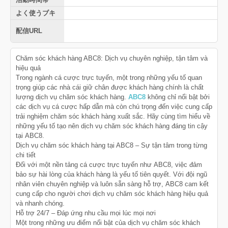
よく使うブキ
配信URL
Chăm sóc khách hàng ABC8: Dịch vụ chuyên nghiệp, tận tâm và
hiệu quả
Trong ngành cá cược trực tuyến, một trong những yếu tố quan
trọng giúp các nhà cái giữ chân được khách hàng chính là chất
lượng dịch vụ chăm sóc khách hàng.
ABC8
không chỉ nổi bật bởi
các dịch vụ cá cược hấp dẫn mà còn chú trọng đến việc cung cấp
trải nghiệm chăm sóc khách hàng xuất sắc. Hãy cùng tìm hiểu về
những yếu tố tạo nên dịch vụ chăm sóc khách hàng đáng tin cậy
tại ABC8.
Dịch vụ chăm sóc khách hàng tại ABC8 – Sự tận tâm trong từng
chi tiết
Đối với một nền tảng cá cược trực tuyến như ABC8, việc đảm
bảo sự hài lòng của khách hàng là yếu tố tiên quyết. Với đội ngũ
nhân viên chuyên nghiệp và luôn sẵn sàng hỗ trợ, ABC8 cam kết
cung cấp cho người chơi dịch vụ chăm sóc khách hàng hiệu quả
và nhanh chóng.
Hỗ trợ 24/7 – Đáp ứng nhu cầu mọi lúc mọi nơi
Một trong những ưu điểm nổi bật của dịch vụ chăm sóc khách