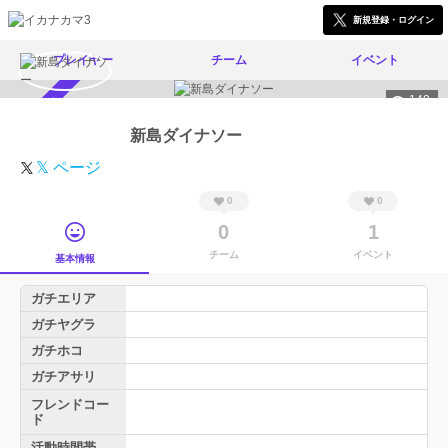
新規登録・ログイン
プレイヤー
チーム
イベント
149
スカウト受付中
新島ダイナソー
𝕏 ページ
0
0
0
1
チーム
イベント
基本情報
ガチエリア
ガチヤグラ
ガチホコ
ガチアサリ
フレンドコー
ド
活動時間帯