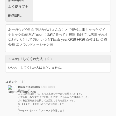
よく使うブキ
配信URL
あ〜ガウガウ!! 白亜紀からひょんなことで現代に来ちゃったダイ
ナミック恐竜系VTuber ！⋆͛🦖⋆͛ 勝っても感謝 負けても感謝 それす
なわち 人として強い いつも𝐓𝐡𝐚𝐧𝐤 𝐲𝐨𝐮 XP28 FP26 百傑１回 金旗
45種 エメラルドオーシャン🥈
いいね！してくれた人
（ 0 ）
いいね！してくれた人はまだいません。
コメント
（ 1 ）
DepauwThad53586
1月8日 22時4分
初めまして。
ここに来たばかりで、もっと友達を作りたいと思っています。
とても親しみやすそうだと感じたので、こちらからご連絡しました。
よければ連絡先を交換してお話しできたら嬉しいです。
G l e e z y→j p 8 8（スペースを削除します
）
Telegram→j p k a i 7 スペースを削除します
）