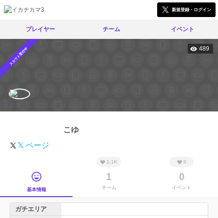
新規登録・ログイン
プレイヤー
チーム
イベント
489
スカウト受付中
こゆ
𝕏 ページ
2.1K
0
1
0
チーム
イベント
基本情報
ガチエリア