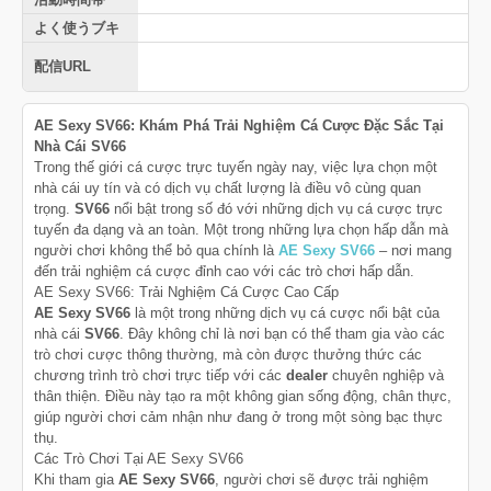
よく使うブキ
配信URL
AE Sexy SV66: Khám Phá Trải Nghiệm Cá Cược Đặc Sắc Tại
Nhà Cái SV66
Trong thế giới cá cược trực tuyến ngày nay, việc lựa chọn một
nhà cái uy tín và có dịch vụ chất lượng là điều vô cùng quan
trọng.
SV66
nổi bật trong số đó với những dịch vụ cá cược trực
tuyến đa dạng và an toàn. Một trong những lựa chọn hấp dẫn mà
người chơi không thể bỏ qua chính là
AE Sexy SV66
– nơi mang
đến trải nghiệm cá cược đỉnh cao với các trò chơi hấp dẫn.
AE Sexy SV66: Trải Nghiệm Cá Cược Cao Cấp
AE Sexy SV66
là một trong những dịch vụ cá cược nổi bật của
nhà cái
SV66
. Đây không chỉ là nơi bạn có thể tham gia vào các
trò chơi cược thông thường, mà còn được thưởng thức các
chương trình trò chơi trực tiếp với các
dealer
chuyên nghiệp và
thân thiện. Điều này tạo ra một không gian sống động, chân thực,
giúp người chơi cảm nhận như đang ở trong một sòng bạc thực
thụ.
Các Trò Chơi Tại AE Sexy SV66
Khi tham gia
AE Sexy SV66
, người chơi sẽ được trải nghiệm