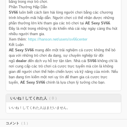
bằng trong mọi trò chơi.
Phần Thưởng Hấp Dẫn
SV66
luôn biết cách làm hài lòng người chơi bằng các chương
trình khuyến mãi hấp dẫn. Người chơi có thể nhận được những
phần thưởng lớn khi tham gia các trò chơi tại
AE Sexy SV66
.
Đây là một trong những lý do khiến nhà cái này ngày càng thu hút
nhiều người tham gia.
Xem thêm:
https://hanson.net/users/sv66center
Kết Luận
AE Sexy SV66
mang đến một trải nghiệm cá cược không thể bỏ
qua với những trò chơi đa dạng, sự chuyên nghiệp từ đội
ngũ
dealer
đến dịch vụ hỗ trợ tận tâm. Nhà cái
SV66
không chỉ là
nơi cung cấp các trò chơi cá cược trực tuyến mà còn là không
gian để người chơi thể hiện chiến lược và kỹ năng của mình. Nếu
bạn đang tìm kiếm một nơi uy tín để tham gia cá cược trực
tuyến,
AE Sexy SV66
chính là lựa chọn lý tưởng cho bạn.
いいね！してくれた人
（ 0 ）
いいね！してくれた人はまだいません。
コメント
（ 1 ）