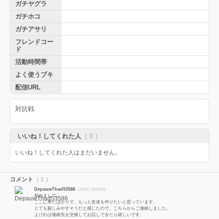
ガチヤグラ
ガチホコ
ガチアサリ
フレンドコー
ド
活動時間帯
よく使うブキ
配信URL
対抗戦
いいね！してくれた人
（ 0 ）
いいね！してくれた人はまだいません。
コメント
（ 1 ）
DepauwThad53586
1月8日 22時18分
初めまして。
ここに来たばかりで、もっと友達を作りたいと思っています。
とても親しみやすそうだと感じたので、こちらからご連絡しました。
よければ連絡先を交換してお話しできたら嬉しいです。