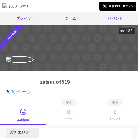
新規登録・ログイン
プレイヤー
チーム
イベント
122
スカウト受付中
zatsuuo4519
𝕏 ページ
0
0
0
0
チーム
イベント
基本情報
ガチエリア