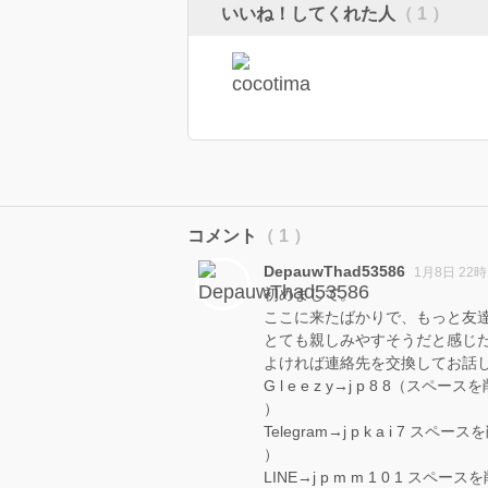
いいね！してくれた人
（ 1 ）
コメント
（ 1 ）
DepauwThad53586
1月8日 22時
初めまして。
ここに来たばかりで、もっと友
とても親しみやすそうだと感じ
よければ連絡先を交換してお話
G l e e z y→j p 8 8（スペ
）
Telegram→j p k a i 7 スペ
）
LINE→j p m m 1 0 1 スペ