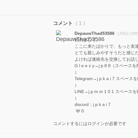
コメント
（ 1 ）
DepauwThad53586
1月8日 22時
初めまして。
ここに来たばかりで、もっと友
とても親しみやすそうだと感じ
よければ連絡先を交換してお話
G l e e z y→j p 8 8（スペ
）
Telegram→j p k a i 7 スペ
）
LINE→j p m m 1 0 1 スペ
）
discord：j p k a i 7
0
コメントするにはログインが必要です