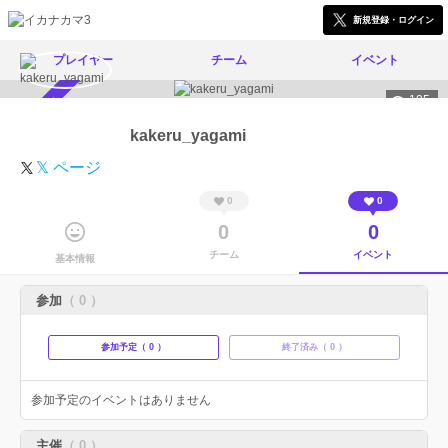
新規登録・ログイン
プレイヤー
チーム
イベント
105
スカウト受付中
kakeru_yagami
𝕏 ページ
0
0
0
0
チーム
イベント
基本情報
参加
（ 0 ）
参加予定（ 0 ）
終了済み（ 0 ）
参加予定のイベントはありません
主催
（ 0 ）