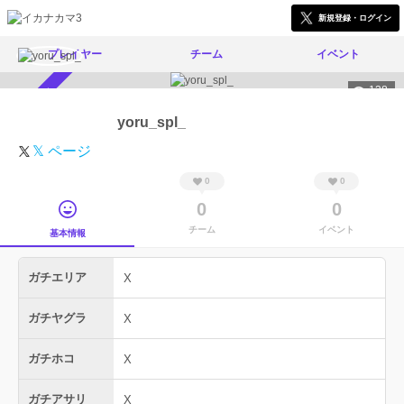
新規登録・ログイン
プレイヤー
チーム
イベント
138
スカウト受付中
yoru_spl_
𝕏 ページ
0
0
0
0
チーム
イベント
基本情報
ガチエリア
X
ガチヤグラ
X
ガチホコ
X
ガチアサリ
X