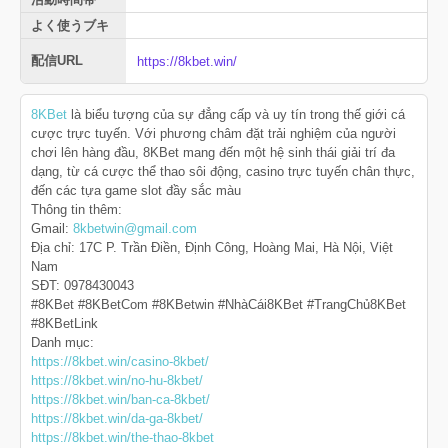
よく使うブキ
配信URL
https://8kbet.win/
8KBet
là biểu tượng của sự đẳng cấp và uy tín trong thế giới cá
cược trực tuyến. Với phương châm đặt trải nghiệm của người
chơi lên hàng đầu, 8KBet mang đến một hệ sinh thái giải trí đa
dạng, từ cá cược thể thao sôi động, casino trực tuyến chân thực,
đến các tựa game slot đầy sắc màu
Thông tin thêm:
Gmail:
8kbetwin@gmail.com
Địa chỉ: 17C P. Trần Điền, Định Công, Hoàng Mai, Hà Nội, Việt
Nam
SĐT: 0978430043
#8KBet #8KBetCom #8KBetwin #NhàCái8KBet #TrangChủ8KBet
#8KBetLink
Danh mục:
https://8kbet.win/casino-8kbet/
https://8kbet.win/no-hu-8kbet/
https://8kbet.win/ban-ca-8kbet/
https://8kbet.win/da-ga-8kbet/
https://8kbet.win/the-thao-8kbet