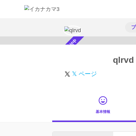
プ
スカウト受付中
qlrvd
𝕏 ページ
基本情報