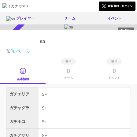
新規登録・ログイン
プレイヤー
チーム
イベント
260
スカウト受付中
sa
𝕏 ページ
0
0
0
0
チーム
イベント
基本情報
ガチエリア
S+
ガチヤグラ
S+
ガチホコ
S+
ガチアサリ
S+