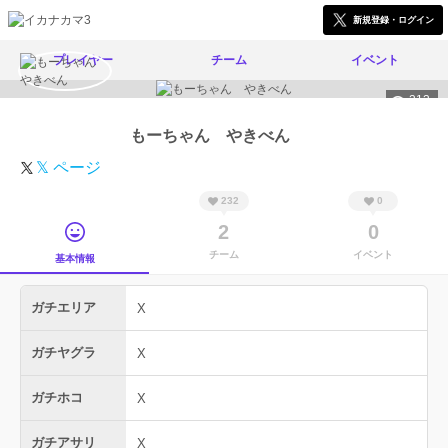
新規登録・ログイン
プレイヤー
チーム
イベント
313
もーちゃん やきべん
𝕏 ページ
232
0
2
0
チーム
イベント
基本情報
ガチエリア
X
ガチヤグラ
X
ガチホコ
X
ガチアサリ
X