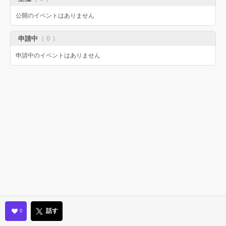
公開のイベントはありません
申請中
（ 0 ）
申請中のイベントはありません
話す
0