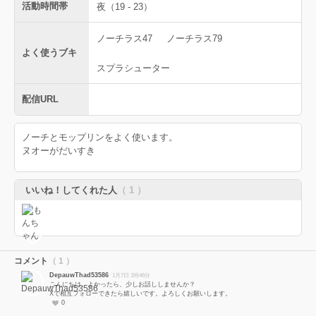
活動時間帯
夜（19 - 23）
ノーチラス47
ノーチラス79
よく使うブキ
スプラシューター
配信URL
ノーチとモップリンをよく使います。
ヌオーがだいすき
いいね！してくれた人
（ 1 ）
コメント
（ 1 ）
DepauwThad53586
1月7日 1時46分
こんにちは。よかったら、少しお話ししませんか？
Xで相互フォローできたら嬉しいです。よろしくお願いします。
0