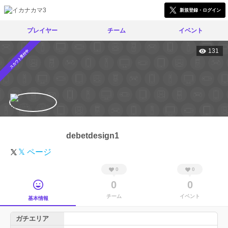
新規登録・ログイン
プレイヤー
チーム
イベント
131
スカウト受付中
debetdesign1
𝕏 ページ
0
0
0
0
チーム
イベント
基本情報
ガチエリア