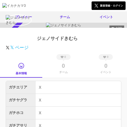
新規登録・ログイン
プレイヤー
チーム
イベント
139
スカウト受付中
ジェノサイドきむら
𝕏 ページ
0
0
0
0
チーム
イベント
基本情報
ガチエリア
X
ガチヤグラ
X
ガチホコ
X
ガチアサリ
X