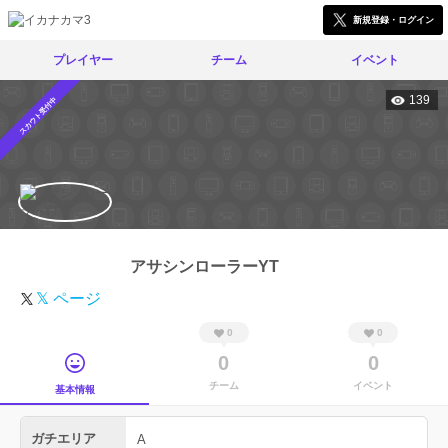
新規登録・ログイン
プレイヤー
チーム
イベント
139
スカウト受付中
アサシンローラーYT
𝕏 ページ
0
0
0
0
チーム
イベント
基本情報
ガチエリア
A