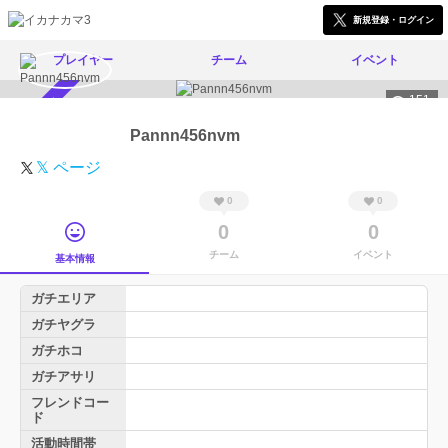
新規登録・ログイン
プレイヤー
チーム
イベント
151
スカウト受付中
Pannn456nvm
𝕏 ページ
0
0
0
0
チーム
イベント
基本情報
ガチエリア
ガチヤグラ
ガチホコ
ガチアサリ
フレンドコー
ド
活動時間帯