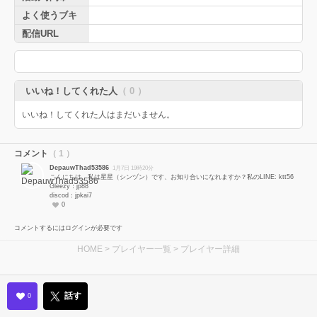
よく使うブキ
配信URL
いいね！してくれた人
（ 0 ）
いいね！してくれた人はまだいません。
コメント
（ 1 ）
DepauwThad53586
1月7日 19時20分
こんにちは、私は星星（シンヅン）です、お知り合いになれますか？私のLINE: ktt56
Gleezy：jp88
discod：jpkai7
0
コメントするにはログインが必要です
HOME
>
プレイヤー一覧
> プレイヤー詳細
話す
0