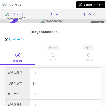
新規登録・ログイン
プレイヤー
チーム
イベント
439
スカウト受付中
utayaaaaaaa05
𝕏 ページ
2.1K
0
1
0
チーム
イベント
基本情報
ガチエリア
S+
ガチヤグラ
S+
ガチホコ
S+
ガチアサリ
S+