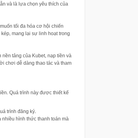
ẫn và là lựa chọn yêu thích của
 muốn tối đa hóa cơ hội chiến
 kép, mang lại sự linh hoạt trong
n nền tảng của Kubet, nạp tiền và
ời chơi dễ dàng thao tác và tham
iền. Quá trình này được thiết kế
uá trình đăng ký.
a nhiều hình thức thanh toán mà