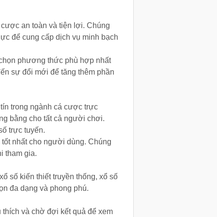
 cược an toàn và tiện lợi. Chúng
ỗ lực để cung cấp dịch vụ minh bạch
a chọn phương thức phù hợp nhất
 đến sự đổi mới để tăng thêm phần
tín trong ngành cá cược trực
ng bằng cho tất cả người chơi.
số trực tuyến.
m tốt nhất cho người dùng. Chúng
i tham gia.
ổ số kiến thiết truyền thống, xổ số
chọn đa dạng và phong phú.
u thích và chờ đợi kết quả để xem