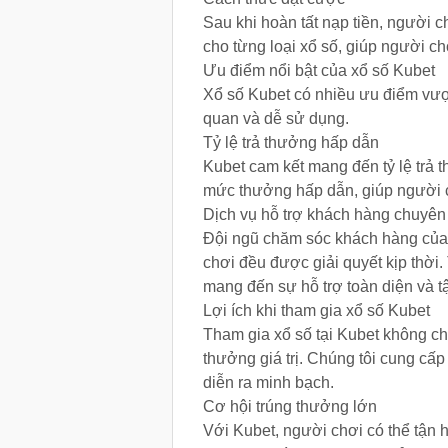
Sau khi hoàn tất nạp tiền, người c
cho từng loại xổ số, giúp người ch
Ưu điểm nổi bật của xổ số Kubet
Xổ số Kubet có nhiều ưu điểm vượt
quan và dễ sử dụng.
Tỷ lệ trả thưởng hấp dẫn
Kubet cam kết mang đến tỷ lệ trả 
mức thưởng hấp dẫn, giúp người ch
Dịch vụ hỗ trợ khách hàng chuyên
Đội ngũ chăm sóc khách hàng của 
chơi đều được giải quyết kịp thời.
mang đến sự hỗ trợ toàn diện và t
Lợi ích khi tham gia xổ số Kubet
Tham gia xổ số tại Kubet không ch
thưởng giá trị. Chúng tôi cung cấ
diễn ra minh bạch.
Cơ hội trúng thưởng lớn
Với Kubet, người chơi có thể tận 