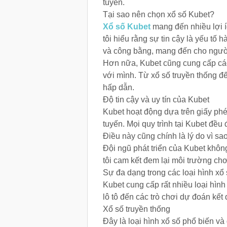
tuyến.
Tại sao nên chọn xổ số Kubet?
Xổ số Kubet
mang đến nhiều lợi í
tôi hiểu rằng sự tin cậy là yếu tố
và công bằng, mang đến cho người 
Hơn nữa, Kubet cũng cung cấp các
với mình. Từ xổ số truyền thống đ
hấp dẫn.
Độ tin cậy và uy tín của Kubet
Kubet hoạt động dựa trên giấy ph
tuyến. Mọi quy trình tại Kubet đề
Điều này cũng chính là lý do vì sa
Đội ngũ phát triển của Kubet khôn
tôi cam kết đem lại môi trường chơ
Sự đa dạng trong các loại hình xổ
Kubet cung cấp rất nhiều loại hình
lô tô đến các trò chơi dự đoán kế
Xổ số truyền thống
Đây là loại hình xổ số phổ biến và