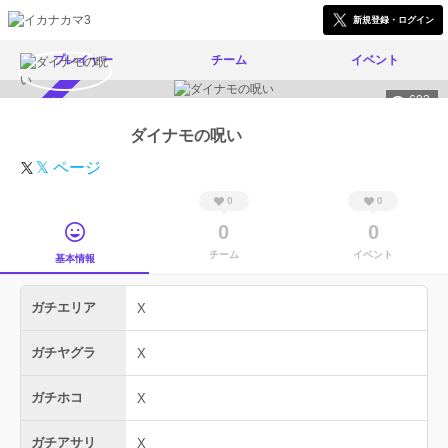
新規登録・ログイン
プレイヤー
チーム
イベント
603
スカウト受付中
ダイナモの呪い
𝕏 ページ
0
0
0
0
チーム
イベント
基本情報
ガチエリア
X
ガチヤグラ
X
ガチホコ
X
ガチアサリ
X