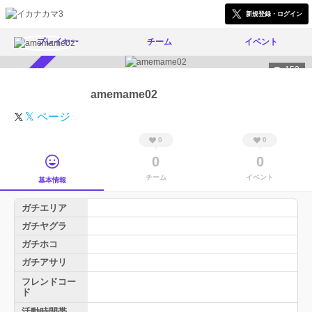
新規登録・ログイン
プレイヤー
チーム
イベント
153
スカウト受付中
amemame02
𝕏 ページ
0
0
0
0
チーム
イベント
基本情報
ガチエリア
ガチヤグラ
ガチホコ
ガチアサリ
フレンドコー
ド
活動時間帯